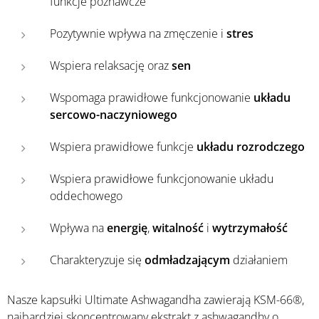
funkcje poznawcze
Pozytywnie wpływa na zmęczenie i
stres
Wspiera relaksację oraz
sen
Wspomaga prawidłowe funkcjonowanie
układu
sercowo-naczyniowego
Wspiera prawidłowe funkcje
układu rozrodczego
Wspiera prawidłowe funkcjonowanie układu
oddechowego
Wpływa na
energię
,
witalność
i
wytrzymałość
Charakteryzuje się
odmładzającym
działaniem
Nasze kapsułki Ultimate Ashwagandha zawierają KSM-66®,
najbardziej skoncentrowany ekstrakt z ashwagandhy o