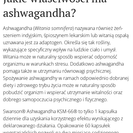
ashwagandha?
Ashwagandha (
Witania somnifera
) nazywana również żeń-
szeniem indyjskim, śpioszynem lekarskim lub witanią ospałą
uznawana jest za adaptogen. Określa się tak rośliny,
wykazujące specyficzny wpływ na ludzkie ciało i umysł.
Witania może w naturalny sposób wspierać odporność
organizmu w warunkach stresu. Dodatkowo ashwagandha
pomaga także w utrzymaniu równowagi psychicznej.
Spożywanie ashwagandhy w ramach odpowiednio dobranej
diety i zdrowego trybu życia może w naturalny sposób
pobudzić organizm i wspierać utrzymanie witalności oraz
dobrego samopoczucia psychicznego i fizycznego.
Swanson® Ashwagandha KSM-66® to tylko 1 kapsułka
dziennie dla uzyskania korzystnego efektu wynikającego z
deklarowanego działania. Opakowanie 60 kapsułek
wegetariańskich pozwoli na dwa miesiące codziennego