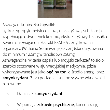
Aszwaganda, otoczka kapsułki:
hydroksypropylometyloceluloza, mąka ryżowa, substancja
wypełniająca: dwutlenek krzemu, ekstrakt ryżowy.1 kapsułka
zawiera: aszwaganda ekstrakt KSM-66 certyfikowana
organiczna (Withania Somnivera) (korzeń) (standaryzowana
do minimum 12,5mg witanolidów) 250mg.
Ashwagandha, Witania ospała lub Indyjski żeń-szeń to zioło
szeroko stosowane w ajurwedyjskiej medycynie, gdzie
wykorzystywane jest jako
ogólny tonik
, źródło energii oraz
antyoksydant
. Zioło posiada liczne pozytywne właściwości
zdrowotne.
Działa jako
antyoksydant
Wspomaga
zdrowie psychiczne,
koncentrację i