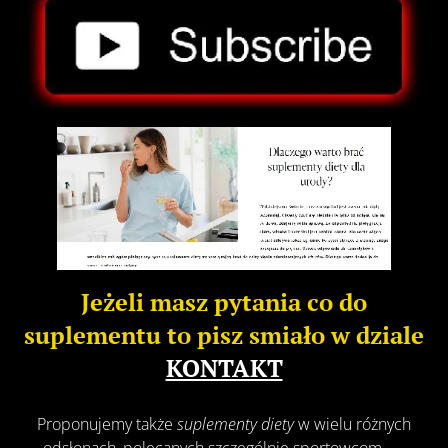
Jeżeli masz pytania co do
suplementu to pisz smiało w dziale
KONTAKT
Proponujemy także
suplementy diety
w wielu różnych