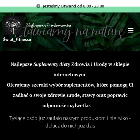
Jesteśmy
Otwarci od 8.00 - 23.00
Najlepsze Suplementy
Świat_Fitnessu
Najlepsze
Suplementy diety
Zdrowia i Urody w sklepie
internetowym.
Oferujemy szeroki wybór suplementów, które pomogą Ci
zadbać o swoje zdrowie,urode, stawy oraz poprawic
odpornośc i sylwetke. 😁
Tysiące osób już zaufało naszym produktom i nie tylko -
dołacz do nich juz dzis