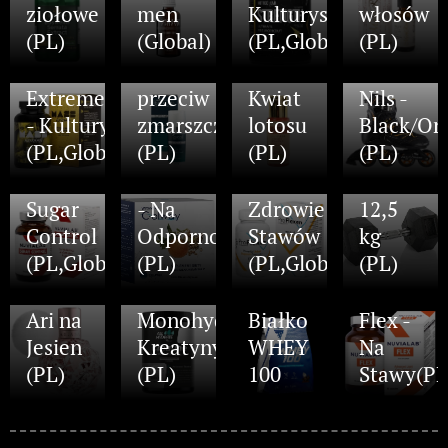
ziołowe
men
Kulturystyka
włosów
twarzy
(PL)
(Global)
(PL,Global)
(PL)
Energetyzujący
i ciała
Mass
krem
-
Rolki
Extreme
przeciw
Kwiat
Nils -
- Kulturystyka
zmarszczkowy
lotosu
Black/Or
Witamina
Hantla
(PL,Global)
(PL)
(PL)
(PL)
C C-
ProFlexen
Hexagon
NuviaLab
olway
-
Vivo
Damski
Sugar
- Na
Zdrowie
12,5
Perfum
Control
Odporność
Stawów
kg
-
All
(PL,Global)
(PL)
(PL,Global)
(PL)
Ariana
Hydrate
Grande
-
NuviaLab
Ari na
Monohydrat
Białko
Flex -
Jesien
Kreatyny
WHEY
Na
(PL)
(PL)
100
Stawy(PL