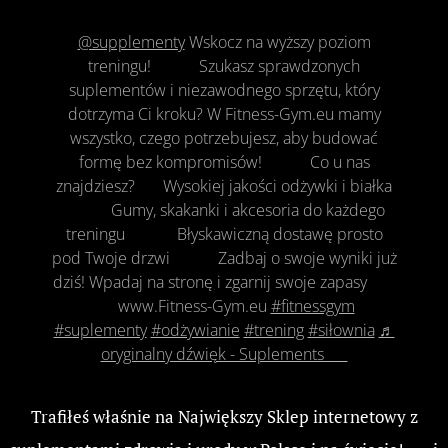
@supplementy
Wskocz na wyższy poziom
treningu! 🏋️‍♂️🔥 ​Szukasz sprawdzonych
suplementów i niezawodnego sprzętu, który
dotrzyma Ci kroku? W Fitness-Gym.eu mamy
wszystko, czego potrzebujesz, aby budować
formę bez kompromisów! 🎯💪 ​Co u nas
znajdziesz? ⚡️ Wysokiej jakości odżywki i białka
🥤 ⚡️ Gumy, skakanki i akcesoria do każdego
treningu 🧘‍♂️ ⚡️ Błyskawiczną dostawę prosto
pod Twoje drzwi 📦💨 ​Zadbaj o swoje wyniki już
dziś! Wpadaj na stronę i zgarnij swoje zapasy 👇 ​
🌐 www.Fitness-Gym.eu
#fitnessgym
#suplementy
#odżywianie
#trening
#siłownia
♬
oryginalny dźwięk - Suplements 💪
Trafiłeś właśnie na Największy Sklep internetowy z