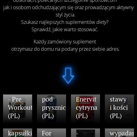
odsłonach, polecanych szczególnie sportowcom 🏋️‍♂️
jak i osobom odchudzającym się oraz prowadzącym aktywny
styl życia.🏃‍♂️
Szukasz najlepszych suplementów
diety
? 💪
Osavi
Sprawdź, jakie warto stosować. ❤️‍🩹
Collagen
Peptides
Każdy zamówiony suplement 💊
Joint
otrzymasz do domu na podany przez siebie adres.🏠
Men
&
Sport
Bones
Shower
Napój
-
Gel -
izotoniczny
kolagen
Przedtreningówka
żel
-
na
- Pre
pod
Enervit
stawy
Boswellia
Workout
prysznic
cytryna
i kości
Serrata
Nutrigo
MonRin
(PL)
(PL)
(PL)
(PL)
Extract
Beard
Lab
-
-
Oil -
Strength
Przeciw
Olejek
kapsułki
For
-
wypadan
do