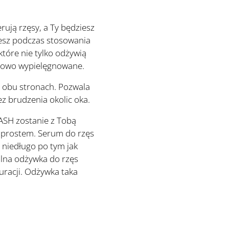
ją rzęsy, a Ty będziesz
iesz podczas stosowania
tóre nie tylko odżywią
ksowo wypielęgnowane.
 obu stronach. Pozwala
ez brudzenia okolic oka.
ASH zostanie z Tobą
oprostem. Serum do rzęs
 niedługo po tym jak
alna odżywka do rzęs
uracji. Odżywka taka