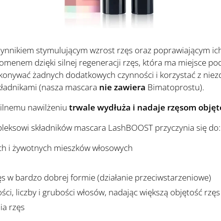
nnikiem stymulującym wzrost rzęs oraz poprawiającym ich 
omenem dzięki silnej regeneracji rzęs, która ma miejsce p
konywać żadnych dodatkowych czynności i korzystać z niez
kładnikami (nasza mascara
nie zawiera
Bimatoprostu).
silnemu nawilżeniu
trwale wydłuża i nadaje rzęsom objęt
leksowi składników mascara LashBOOST przyczynia się do:
ch i żywotnych mieszków włosowych
s w bardzo dobrej formie (działanie przeciwstarzeniowe)
ści, liczby i grubości włosów, nadając większą objętość rzęs
ia rzęs