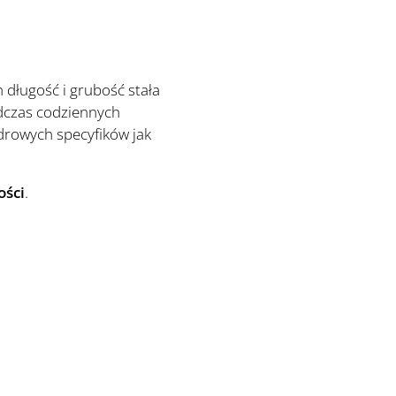
długość i grubość stała
odczas codziennych
drowych specyfików jak
ości
.