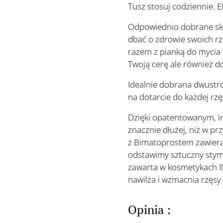
Tusz stosuj codziennie. 
Odpowiednio dobrane skł
dbać o zdrowie swoich rz
razem z pianką do mycia
Twoją cerę ale również 
Idealnie dobrana dwustr
na dotarcie do każdej rzę
Dzięki opatentowanym, i
znacznie dłużej, niż w 
z Bimatoprostem zawiera w
odstawimy sztuczny stymu
zawarta w kosmetykach I
nawilża i wzmacnia rzęsy
Opinia :