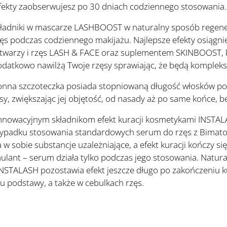
Efekty zaobserwujesz po 30 dniach codziennego stosowania.
adniki w mascarze LASHBOOST w naturalny sposób regeneru
ęs podczas codziennego makijażu. Najlepsze efekty osiągn
 twarzy i rzęs LASH & FACE oraz suplementem SKINBOOST, k
dodatkowo nawilżą Twoje rzęsy sprawiając, że będą komple
onna szczoteczka posiada stopniowaną długość włosków po
sy, zwiększając jej objętość, od nasady aż po same końce, b
nnowacyjnym składnikom efekt kuracji kosmetykami INSTAL
przypadku stosowania standardowych serum do rzęs z Bimat
 sobie substancje uzależniające, a efekt kuracji kończy się
lant – serum działa tylko podczas jego stosowania. Natur
NSTALASH pozostawia efekt jeszcze długo po zakończeniu k
 u podstawy, a także w cebulkach rzęs.