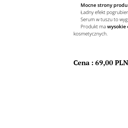
✳️ Mocne strony produ
✔️ Ładny efekt pogrubieni
✔️ Serum w tuszu to wygo
✔️ Produkt ma
wysokie 
kosmetycznych.
Cena : 69,00 PL