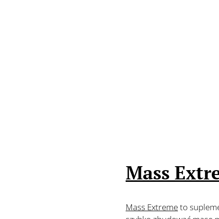
Mass Extr
Mass Extreme
to supleme