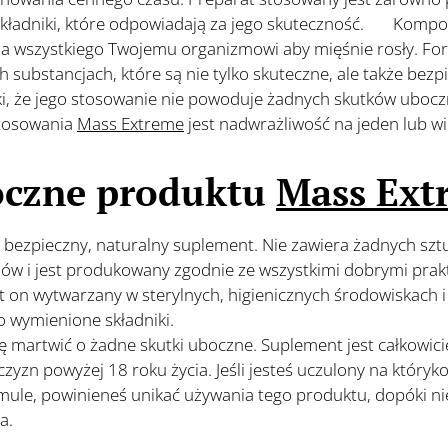
składniki, które odpowiadają za jego skuteczność.
💪
Kompoz
za wszystkiego Twojemu organizmowi aby mięśnie rosły. F
h substancjach, które są nie tylko skuteczne, ale także
bezp
ki, że jego stosowanie nie powoduje żadnych skutków uboc
tosowania
Mass Extreme
jest nadwrażliwość na jeden lub wi
oczne produktu
Mass Ext
bezpieczny, naturalny suplement. Nie zawiera żadnych sz
iów i jest produkowany zgodnie ze wszystkimi dobrymi pra
st on wytwarzany w sterylnych, higienicznych środowiskach i
ko wymienione składniki.
💪
ię martwić o
żadne skutki uboczne. Suplement jest całkowici
yzn powyżej 18 roku życia. Jeśli jesteś uczulony na któryk
mule, powinieneś unikać używania tego produktu, dopóki ni
za.
💪