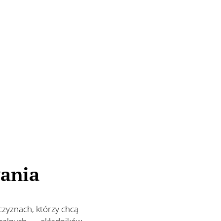
💪
wania
czyznach, którzy chcą