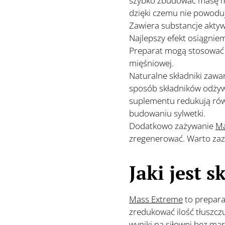
szybko zbudować masę mi
dzięki czemu nie powodu
Zawiera substancje aktyw
Najlepszy efekt osiągnie
Preparat mogą stosować 
mięśniowej.
💪
Naturalne składniki zawa
sposób składników odżywc
suplementu redukują równ
budowaniu sylwetki.
💪
Dodatkowo zażywanie
Ma
zregenerować. Warto zaz
Jaki jest 
Mass Extreme
to prepara
zredukować ilość tłuszcz
wyniki na siłowni bez ma