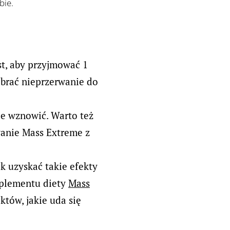
bie. 💪
st, aby przyjmować 1
o brać nieprzerwanie do
ie wznowić. Warto też
wanie Mass Extreme z
Jak uzyskać takie efekty
uplementu diety
Mass
tów, jakie uda się