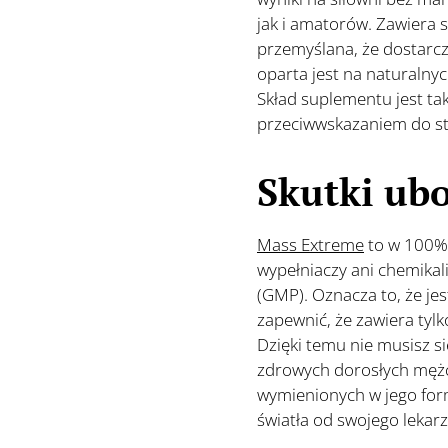
jak i amatorów. Zawiera 
przemyślana, że dostarc
oparta jest na naturalnyc
Skład suplementu jest ta
przeciwwskazaniem do s
Skutki ub
Mass Extreme
to w 100% 
wypełniaczy ani chemikal
(GMP). Oznacza to, że je
zapewnić, że zawiera tyl
Dzięki temu nie musisz s
zdrowych dorosłych mężcz
wymienionych w jego for
światła od swojego lekar