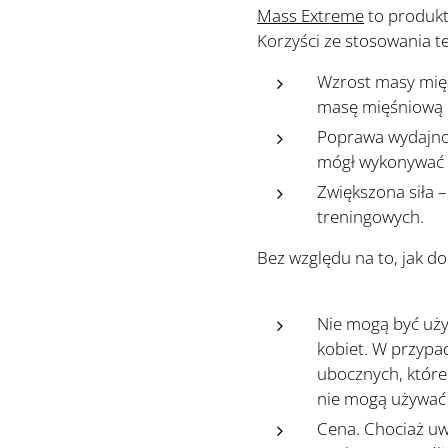
Mass Extreme
to produkt,
Korzyści ze stosowania t
Wzrost masy mięś
masę mięśniową n
Poprawa wydajnoś
mógł wykonywać b
Zwiększona siła –
treningowych. 
Bez względu na to, jak d
💪
Nie mogą być uży
kobiet. W przypa
ubocznych, które
nie mogą używać 
Cena. Chociaż uw