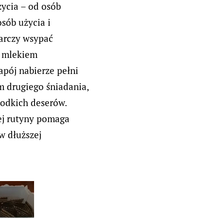
życia – od osób
osób użycia i
tarczy wsypać
b mlekiem
apój nabierze pełni
m drugiego śniadania,
łodkich deserów.
ej rutyny pomaga
w dłuższej