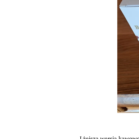
Lżejsza wersja kawowe