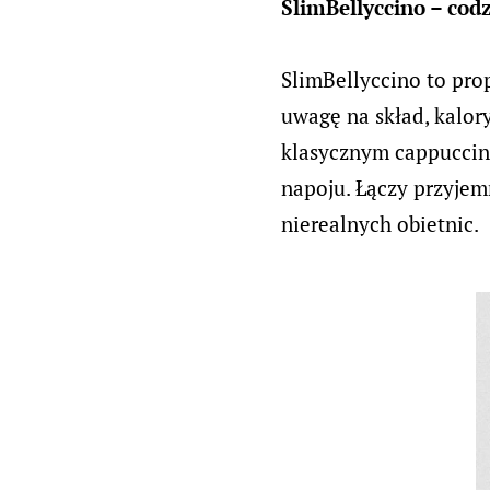
SlimBellyccino – codz
SlimBellyccino to pro
uwagę na skład, kalor
klasycznym cappuccino
napoju. Łączy przyjem
nierealnych obietnic.