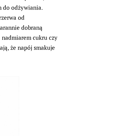
m do odżywiania.
przerwa od
tarannie dobraną
ej nadmiarem cukru czy
ają, że napój smakuje