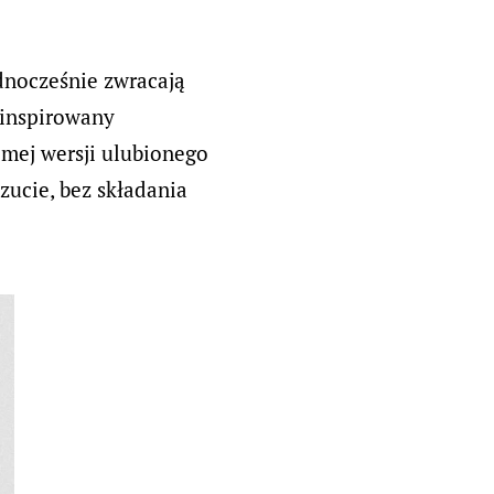
ednocześnie zwracają
 inspirowany
omej wersji ulubionego
zucie, bez składania