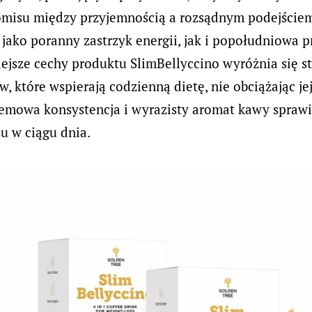
omisu między przyjemnością a rozsądnym podejście
jako poranny zastrzyk energii, jak i popołudniowa 
jsze cechy produktu SlimBellyccino wyróżnia się s
, które wspierają codzienną dietę, nie obciążając j
kremowa konsystencja i wyrazisty aromat kawy sprawi
su w ciągu dnia.