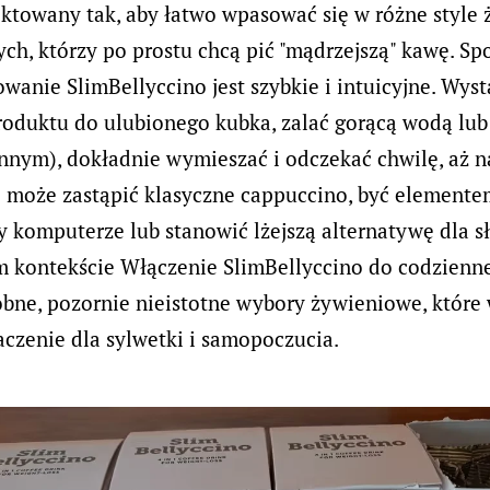
ektowany tak, aby łatwo wpasować się w różne style 
tych, którzy po prostu chcą pić "mądrzejszą" kawę. Sp
wanie SlimBellyccino jest szybkie i intuicyjne. Wys
roduktu do ulubionego kubka, zalać gorącą wodą lu
innym), dokładnie wymieszać i odczekać chwilę, aż n
 może zastąpić klasyczne cappuccino, być elemente
y komputerze lub stanowić lżejszą alternatywę dla s
m kontekście Włączenie SlimBellyccino do codzienn
obne, pozornie nieistotne wybory żywieniowe, które 
czenie dla sylwetki i samopoczucia.