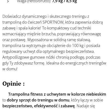
Waga (netto/brutto):
7,9 kg / 8,5 kg
Doświadcz dynamicznego i skutecznego treningu z
trampoliną do ćwiczeń SPORTNOW, która zapewnia dobrą
zabawę i spala kalorie! To kompaktowy cud techniki
wzmacniający mięśnie brzucha, poprawiający równowagę
oraz postawę. Wyposażona w solidną ramę stalową,
trampolina ta wytrzymuje obciążenie do 100 kg i posiada
regulowany uchwyt dla optymalnego bezpieczeństwa.
Antypoślizgowe gumowe nóżki chronią podłogę, podczas
gdy Ty zdobywasz formę. Idealna do energicznych treningów
w domu!
Opinie :
🌀
Trampolina fitness z uchwytem w kolorze niebieskim
to
dobry sprzęt do treningu w domu
, który łączy w sobie
bezpieczeństwo, efektywność i zabawę
. Nadaje się