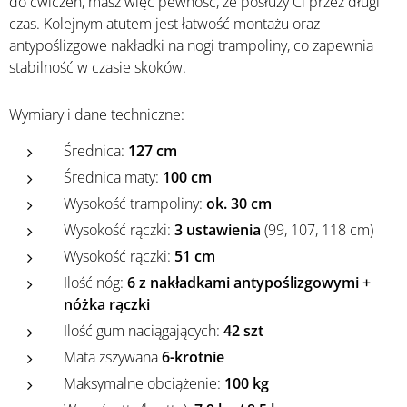
do ćwiczeń, masz więc pewność, że posłuży Ci przez długi
czas. Kolejnym atutem jest łatwość montażu oraz
antypoślizgowe nakładki na nogi trampoliny, co zapewnia
stabilność w czasie skoków.
Wymiary i dane techniczne:
Średnica:
127 cm
Średnica maty:
100 cm
Wysokość trampoliny:
ok. 30 cm
Wysokość rączki:
3 ustawienia
(99, 107, 118 cm)
Wysokość rączki:
51 cm
Ilość nóg:
6 z nakładkami antypoślizgowymi +
nóżka rączki
Ilość gum naciągających:
42 szt
Mata zszywana
6-krotnie
Maksymalne obciążenie:
100 kg